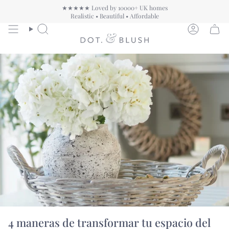
Ir
★★★★★ Loved by 10000+ UK homes
al
Realistic • Beautiful • Affordable
contenido
Búsqueda
Cuenta
4 maneras de transformar tu espacio del